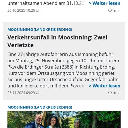
unterhaltsamen Abend am 31.10.2025!
26.10.2025 10:26 Uhr
1min
query_builder
MOOSINNING (LANDKREIS ERDING)
Verkehrsunfall in Moosinning: Zwei
Verletzte
Eine 27-jährige Autofahrerin aus Ismaning befuhr
am Montag, 25. November, gegen 10 Uhr, mit ihrem
Pkw die Erdinger Straße (B388) in Richtung Erding.
Kurz vor dem Ortsausgang von Moosinning geriet
sie aus ungeklärter Ursache auf die Gegenfahrbahn
und kollidierte dort mit dem Pkw eines 49-Jährigen.
26.11.2024 09:29 Uhr
1min
query_builder
MOOSINNING (LANDKREIS ERDING)