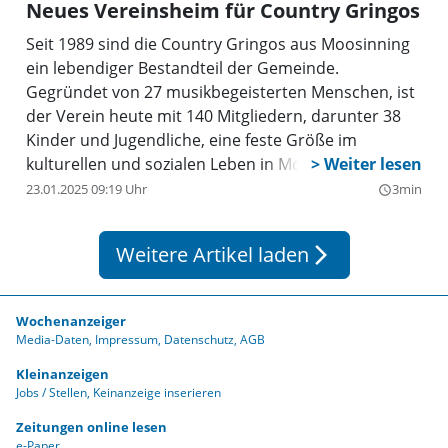
Neues Vereinsheim für Country Gringos
Seit 1989 sind die Country Gringos aus Moosinning
ein lebendiger Bestandteil der Gemeinde.
Gegründet von 27 musikbegeisterten Menschen, ist
der Verein heute mit 140 Mitgliedern, darunter 38
Kinder und Jugendliche, eine feste Größe im
kulturellen und sozialen Leben in Moosinning. Doch
das Vereinsheim, eine alte Scheune in
23.01.2025 09:19 Uhr
3min
query_builder
Schnabelmoos, ist mittlerweile baufällig und viel zu
klein. Um weiterhin einen Ort für Gemeinschaft,