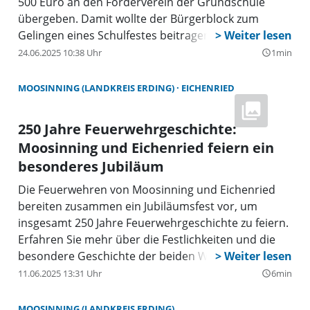
500 Euro an den Förderverein der Grundschule
übergeben. Damit wollte der Bürgerblock zum
Gelingen eines Schulfestes beitragen.
24.06.2025 10:38 Uhr
1min
query_builder
MOOSINNING (LANDKREIS ERDING)
EICHENRIED
250 Jahre Feuerwehrgeschichte:
Moosinning und Eichenried feiern ein
besonderes Jubiläum