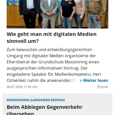
Wie geht man mit digitalen Medien
sinnvoll um?
Zum bewussten und entwicklungsgerechten
Umgang mit digitalen Medien organisierte der
Elternbeirat der Grundschule Moosinning einen
ausgesprochen informativen Vortrag. Der
eingeladene Speaker für Medienkompetenz, Herr
Ostwinkel, nahm die anwesenden Eltern und
Lehrkräfte mit seiner sympathischen und zugleich
08.07.2026 17:36 Uhr
2min
query_builder
anschaulichen Art mit in die moderne Medienwelt.
Er beleuchtete praxisnah, was die digitale Welt für
MOOSINNING (LANDKREIS ERDING)
Kinder so faszinierend macht, und erklärte die
Beim Abbiegen Gegenverkehr
psychologischen Mechanismen dahinter.
übersehen