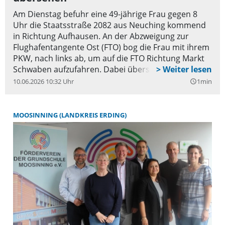
Am Dienstag befuhr eine 49-jährige Frau gegen 8
Uhr die Staatsstraße 2082 aus Neuching kommend
in Richtung Aufhausen. An der Abzweigung zur
Flughafentangente Ost (FTO) bog die Frau mit ihrem
PKW, nach links ab, um auf die FTO Richtung Markt
Schwaben aufzufahren. Dabei übersah sie eine 46-
jährige Frau, welche die Staatsstraße 2082 mit ihrem
10.06.2026 10:32 Uhr
1min
query_builder
Mercedes in entgegengesetzter Richtung befuhr. Im
Einmündungsbereich kam es dabei zum
Zusammenstoß beider Fahrzeuge. Die
MOOSINNING (LANDKREIS ERDING)
Schadenshöhen wurden jeweils auf 10.000 Euro
geschätzt. Beide Verkehrsteilnehmerinnen wurden
bei dem Geschehen leicht verletzt und kamen
vorsorglich in das Klinikum Erding. Neben der Polizei
Erding waren der Rettungsdienst und die
Feuerwehren aus Moosinning und Oberneuching
mit ca. 20 Einsatzkräften vor Ort.