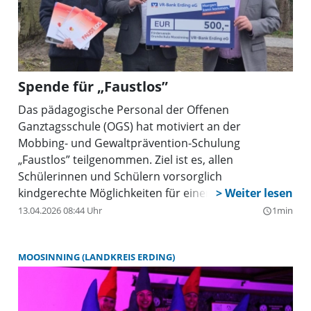
Spende für „Faustlos”
Das pädagogische Personal der Offenen
Ganztagsschule (OGS) hat motiviert an der
Mobbing- und Gewaltprävention-Schulung
„Faustlos” teilgenommen. Ziel ist es, allen
Schülerinnen und Schülern vorsorglich
kindgerechte Möglichkeiten für einen guten Umgang
miteinander zu vermitteln - insbesondere bei Streit
13.04.2026 08:44 Uhr
1min
query_builder
und Konflikten. Zu dem Präventionsprogramm
„Faustlos” gibt es hilfreiche Unterlagen, unter
MOOSINNING (LANDKREIS ERDING)
anderem anschaulich bebilderte Bücher. Der
Wunsch für die inzwischen fünf OGS-Gruppen,
ausreichend Materialien für das soziale Lernen zur
Verfügung zu haben, konnte durch die großzügige