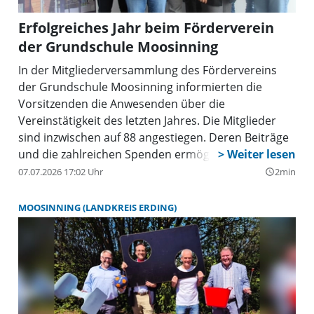
Erfolgreiches Jahr beim Förderverein
der Grundschule Moosinning
In der Mitgliederversammlung des Fördervereins
der Grundschule Moosinning informierten die
Vorsitzenden die Anwesenden über die
Vereinstätigkeit des letzten Jahres. Die Mitglieder
sind inzwischen auf 88 angestiegen. Deren Beiträge
und die zahlreichen Spenden ermöglichten es, wie
geplant verschiedene Erlebnisse in den Bereichen
07.07.2026 17:02 Uhr
2min
query_builder
Sport, Natur und Musik umzusetzen.
MOOSINNING (LANDKREIS ERDING)