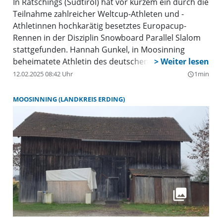
Hannah Gunkel aus Moosinning
gewinnt Snowboard Parallel Slalom
In Ratschings (Südtirol) hat vor kurzem ein durch die
Teilnahme zahlreicher Weltcup-Athleten und -
Athletinnen hochkarätig besetztes Europacup-
Rennen in der Disziplin Snowboard Parallel Slalom
stattgefunden. Hannah Gunkel, in Moosinning
beheimatete Athletin des deutschen Nachwuchs-
Nationalkaders, hat durch starke Leistungen in den
12.02.2025 08:42 Uhr
1min
query_builder
Finalläufen das große Finale erreicht und sich auch
dort gegen die Weltcup-erfahrene Italienerin
MOOSINNING (LANDKREIS ERDING)
Fabiana Fachin durchgesetzt.