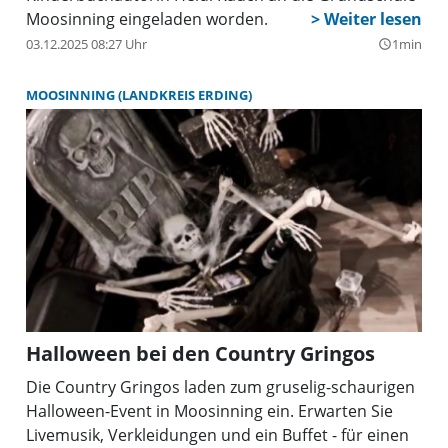
Moosinning eingeladen worden.
03.12.2025 08:27 Uhr
1min
query_builder
MOOSINNING (LANDKREIS ERDING)
Halloween bei den Country Gringos
Die Country Gringos laden zum gruselig-schaurigen
Halloween-Event in Moosinning ein. Erwarten Sie
Livemusik, Verkleidungen und ein Buffet - für einen