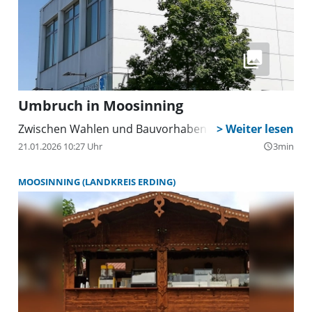
Umbruch in Moosinning
Zwischen Wahlen und Bauvorhaben
21.01.2026 10:27 Uhr
3min
query_builder
MOOSINNING (LANDKREIS ERDING)