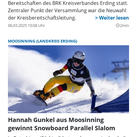
BRK-Kreisbereitschaften stellen sich
neu auf
In Moosinning fand die Mitgliederversammlung der
Bereitschaften des BRK Kreisverbandes Erding statt.
Zentraler Punkt der Versammlung war die Neuwahl
der Kreisbereitschaftsleitung.
06.03.2025 10:08 Uhr
2min
query_builder
MOOSINNING (LANDKREIS ERDING)