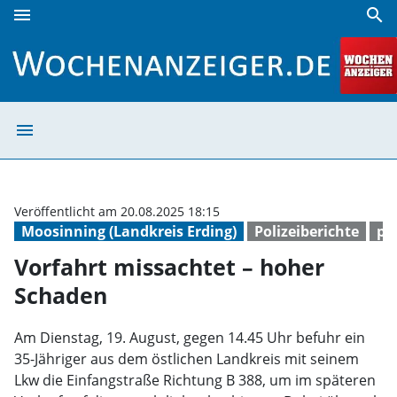
menu
search
Vorfahrt missachtet – hoher Schaden | Wochenanzeiger
menu
Vorfahrt missac
Veröffentlicht am 20.08.2025 18:15
Moosinning (Landkreis Erding)
Polizeiberichte
pol
Vorfahrt missachtet – hoher
Schaden
Am Dienstag, 19. August, gegen 14.45 Uhr befuhr ein
35-Jähriger aus dem östlichen Landkreis mit seinem
Lkw die Einfangstraße Richtung B 388, um im späteren