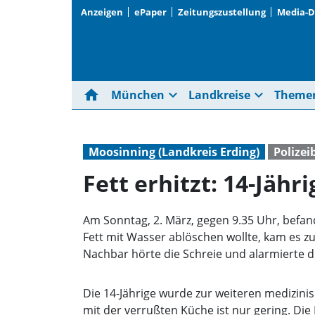
Anzeigen
ePaper
Zeitungszustellung
Media-
home
expand_more
expand_more
München
Landkreise
Theme
Moosinning (Landkreis Erding)
Polizei
Fett erhitzt: 14-Jähri
Am Sonntag, 2. März, gegen 9.35 Uhr, befand 
Fett mit Wasser ablöschen wollte, kam es z
Nachbar hörte die Schreie und alarmierte d
Die 14-Jährige wurde zur weiteren medizi
mit der verrußten Küche ist nur gering. Di