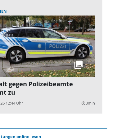
HEN
lt gegen Polizeibeamte
mt zu
026 12:44 Uhr
3min
query_builder
itungen online lesen