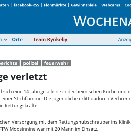
Daten
facebook-RSS
Flohmärkte
Gewinnspiele
Webcams
Coo
Fett erhitzt: 14-Jähri
expand_more
n
Orte
Team Rynkeby
Anzei
berichte
polizei
feuerwehr
ge verletzt
sich eine 14-Jährige alleine in der heimischen Küche und erh
u einer Stichflamme. Die Jugendliche erlitt dadurch Verbr
ie Rettungskräfte.
nischen Versorgung mit dem Rettungshubschrauber ins Klin
e FFW Moosinning war mit 20 Mann im Einsatz.