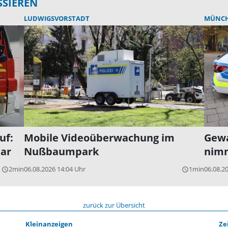
SSIEREN
LUDWIGSVORSTADT
MÜNC
uf:
Mobile Videoüberwachung im
Gewa
ar
Nußbaumpark
nim
2min
06.08.2026 14:04 Uhr
1min
06.08.2
query_builder
query_builder
zurück zur Übersicht
Kleinanzeigen
Ze