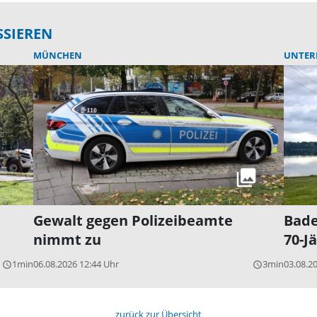
SSIEREN
MÜNCHEN
UNTER
Gewalt gegen Polizeibeamte
Bade
nimmt zu
70-J
1min
06.08.2026 12:44 Uhr
3min
03.08.2
query_builder
query_builder
zurück zur Übersicht