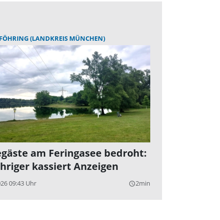
FÖHRING (LANDKREIS MÜNCHEN)
gäste am Feringasee bedroht:
ähriger kassiert Anzeigen
026 09:43 Uhr
2min
query_builder