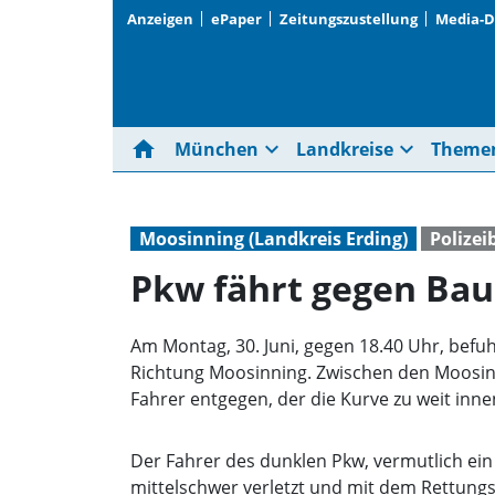
Anzeigen
ePaper
Zeitungszustellung
Media-
home
expand_more
expand_more
München
Landkreise
Theme
Moosinning (Landkreis Erding)
Polizei
Pkw fährt gegen Baum
Am Montag, 30. Juni, gegen 18.40 Uhr, bef
Richtung Moosinning. Zwischen den Moosin
Fahrer entgegen, der die Kurve zu weit inne
Der Fahrer des dunklen Pkw, vermutlich ein G
mittelschwer verletzt und mit dem Rettungs