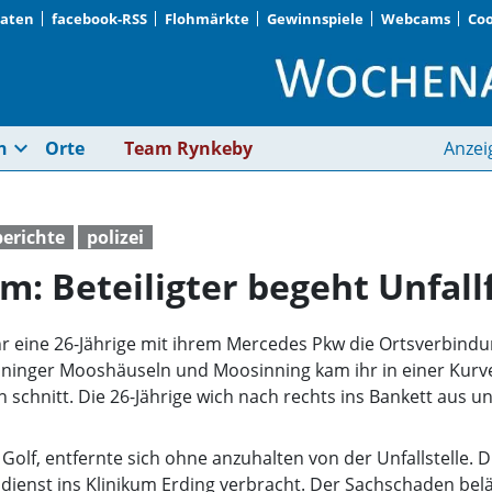
Daten
facebook-RSS
Flohmärkte
Gewinnspiele
Webcams
Coo
Pkw fährt gegen Baum
expand_more
n
Orte
Team Rynkeby
Anzei
berichte
polizei
: Beteiligter begeht Unfall
uhr eine 26-Jährige mit ihrem Mercedes Pkw die Ortsverbi
ninger Mooshäuseln und Moosinning kam ihr in einer Kurv
n schnitt. Die 26-Jährige wich nach rechts ins Bankett aus u
olf, entfernte sich ohne anzuhalten von der Unfallstelle. D
dienst ins Klinikum Erding verbracht. Der Sachschaden belä