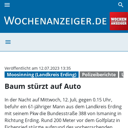
menu
search
Baum stürzt auf Auto | Wochenanzeiger
menu
Baum stürzt auf
Veröffentlicht am 12.07.2023 13:35
Moosinning (Landkreis Erding)
Polizeiberichte
Un
Baum stürzt auf Auto
In der Nacht auf Mittwoch, 12. Juli, gegen 0.15 Uhr,
befuhr ein 61-jähriger Mann aus dem Landkreis Erding
mit seinem Pkw die Bundesstraße 388 von Ismaning in
Richtung Erding. Rund 200 Meter vor dem Golfplatz in
Eichenried stürzte aufgrund des vorherrschenden