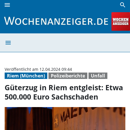
menu
search
Güterzug in Riem entgleist: Etwa 500.000 Euro Sachschade
menu
Güterzug in Rie
Veröffentlicht am 12.04.2024 09:44
Riem (München)
Polizeiberichte
Unfall
Güterzug in Riem entgleist: Etwa
500.000 Euro Sachschaden