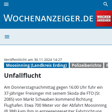
menu
search
Unfallflucht | Wochenanzeiger
menu
Unfallflucht | 
Veröffentlicht am 30.11.2024 14:27
Moosinning (Landkreis Erding)
Polizeiberichte
Po
Unfallflucht
Am Donnerstagnachmittag gegen 16:00 Uhr fuhr ein
37-jähriger Freisinger mit seinem Skoda die FTO (St
2085) von Markt Schwaben kommend Richtung
Flughafen. Etwa 700 Meter vor der Abfahrt Moosinning
(B 388) kam ihm in entgegengesetzter Fahrtrichtung