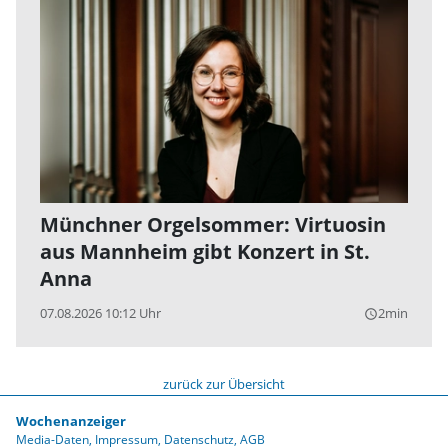
Münchner Orgelsommer: Virtuosin
aus Mannheim gibt Konzert in St.
Anna
07.08.2026 10:12 Uhr
2min
query_builder
zurück zur Übersicht
Wochenanzeiger
Media-Daten
Impressum
Datenschutz
AGB