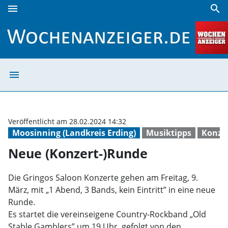
menu
search
Neue (Konzert-)Runde | Wochenanzeiger
menu
Neue (Konzert-
Veröffentlicht am 28.02.2024 14:32
Moosinning (Landkreis Erding)
Musiktipps
Konze
Neue (Konzert-)Runde
Die Gringos Saloon Konzerte gehen am Freitag, 9.
März, mit „1 Abend, 3 Bands, kein Eintritt” in eine neue
Runde.
Es startet die vereinseigene Country-Rockband „Old
Stable Gamblers” um 19 Uhr, gefolgt von den