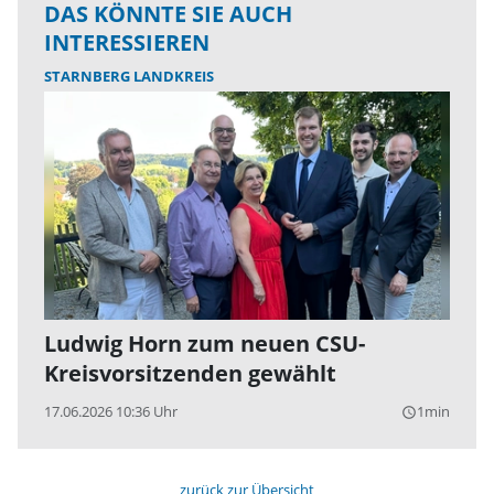
DAS KÖNNTE SIE AUCH
INTERESSIEREN
STARNBERG LANDKREIS
Ludwig Horn zum neuen CSU-
Kreisvorsitzenden gewählt
17.06.2026 10:36 Uhr
1min
query_builder
zurück zur Übersicht