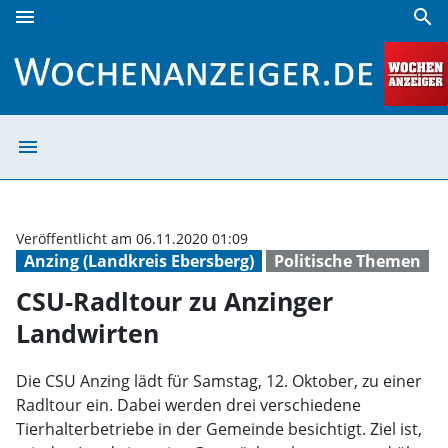
menu
search
CSU-Radltour zu Anzinger Landwirten | Wochenanzeiger
menu
CSU-Radltour zu
Veröffentlicht am 06.11.2020 01:09
Anzing (Landkreis Ebersberg)
Politische Themen
CSU-Radltour zu Anzinger
Landwirten
Die CSU Anzing lädt für Samstag, 12. Oktober, zu einer
Radltour ein. Dabei werden drei verschiedene
Tierhalterbetriebe in der Gemeinde besichtigt. Ziel ist,