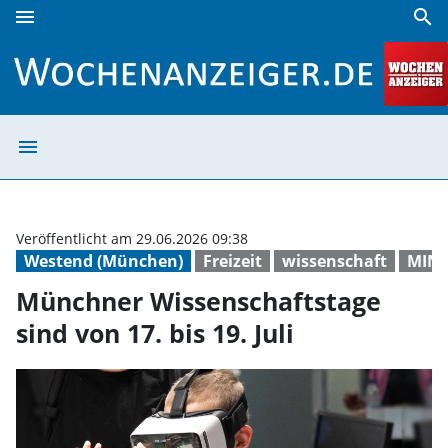
menu
search
Münchner Wissenschaftstage sind von 17. bis 19. Juli | Wo
menu
Münchner Wissen
Veröffentlicht am 29.06.2026 09:38
Westend (München)
Freizeit
wissenschaft
MIN
Münchner Wissenschaftstage
sind von 17. bis 19. Juli