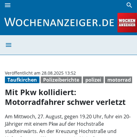
menu
search
Mit Pkw kollidiert: Motorradfahrer schwer verletzt | Woche
menu
Mit Pkw kollidie
Veröffentlicht am 28.08.2025 13:52
Taufkirchen
Polizeiberichte
polizei
motorrad
Mit Pkw kollidiert:
Motorradfahrer schwer verletzt
Am Mittwoch, 27. August, gegen 19.20 Uhr, fuhr ein 20-
Jähriger mit einem Pkw auf der Hochstraße
stadteinwärts. An der Kreuzung Hochstraße und