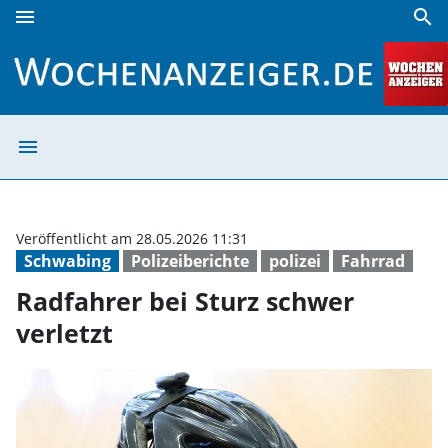
menu
search
Radfahrer bei Sturz schwer verletzt | Wochenanzeiger
menu
Radfahrer bei S
Veröffentlicht am 28.05.2026 11:31
Schwabing
Polizeiberichte
polizei
Fahrrad
Radfahrer bei Sturz schwer
verletzt