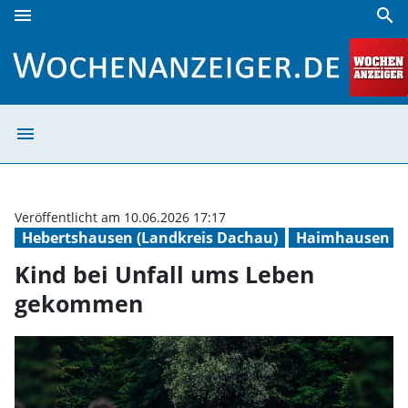
menu
search
Kind bei Unfall ums Leben gekommen | Wochenanzeiger
menu
Kind bei Unfal
Veröffentlicht am 10.06.2026 17:17
Hebertshausen (Landkreis Dachau)
Haimhausen (L
Kind bei Unfall ums Leben
gekommen