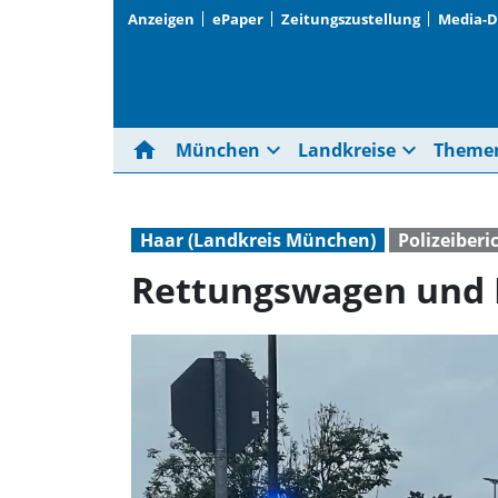
Anzeigen
ePaper
Zeitungszustellung
Media-
home
expand_more
expand_more
München
Landkreise
Theme
Haar (Landkreis München)
Polizeiberi
Rettungswagen und