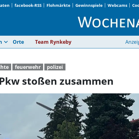
Daten
facebook-RSS
Flohmärkte
Gewinnspiele
Webcams
Coo
Rettungswagen und 
expand_more
n
Orte
Team Rynkeby
Anzei
chte
feuerwehr
polizei
 Pkw stoßen zusammen