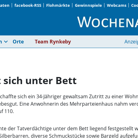
Daten
facebook-RSS
Flohmärkte
Gewinnspiele
Webcams
Coo
Einbrecher versteckt 
expand_more
n
Orte
Team Rynkeby
Anzei
 sich unter Bett
chaffte sich ein 34-Jähriger gewaltsam Zutritt zu einer W
iebesgut. Eine Anwohnerin des Mehrparteienhaus nahm ve
f 110.
te der Tatverdächtige unter dem Bett liegend festgestellt 
lberbarren, diverse Schmuckstücke sowie Bargeld aufgefun