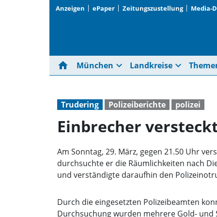
Anzeigen
ePaper
Zeitungszustellung
Media-
home
expand_more
expand_more
München
Landkreise
Theme
Trudering
Polizeiberichte
polizei
Einbrecher versteckt
Am Sonntag, 29. März, gegen 21.50 Uhr vers
durchsuchte er die Räumlichkeiten nach D
und verständigte daraufhin den Polizeinotru
Durch die eingesetzten Polizeibeamten konn
Durchsuchung wurden mehrere Gold- und Si