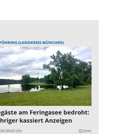
FÖHRING (LANDKREIS MÜNCHEN)
gäste am Feringasee bedroht:
ähriger kassiert Anzeigen
026 09:43 Uhr
2min
query_builder