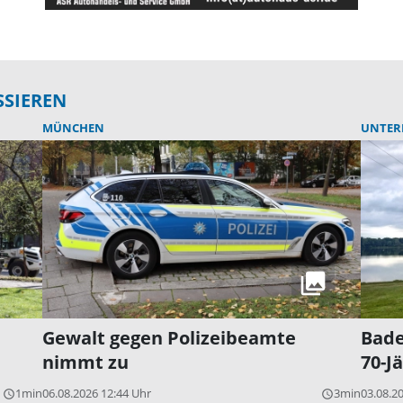
SSIEREN
MÜNCHEN
UNTER
Gewalt gegen Polizeibeamte
Bade
nimmt zu
70-J
1min
06.08.2026 12:44 Uhr
3min
03.08.2
query_builder
query_builder