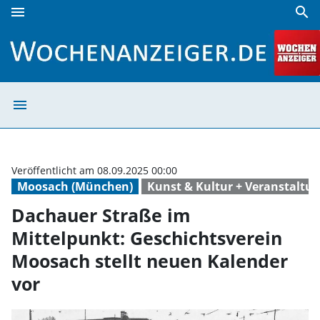
menu
search
Dachauer Straße im Mittelpunkt: Geschichtsverein Moosach
menu
Dachauer Straße
Veröffentlicht am 08.09.2025 00:00
Moosach (München)
Kunst & Kultur + Veranstaltu
Dachauer Straße im
Mittelpunkt: Geschichtsverein
Moosach stellt neuen Kalender
vor