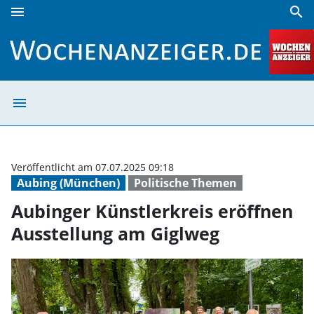
menu
search
Aubinger Künstlerkreis eröffnen Ausstellung am Giglweg |
menu
Aubinger Künstl
Veröffentlicht am 07.07.2025 09:18
Aubing (München)
Politische Themen
Aubinger Künstlerkreis eröffnen
Ausstellung am Giglweg