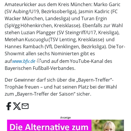
Amateurkicker aus dem Kreis München: Marko Garic
(SV Aubing/U19, Bezirksoberliga), Jasmin Kadiric (FC
Wacker München, Landesliga) und Turan Ergin
(SpVgg Höhenkirchen, Kreisklasse). Ebenfalls zur Wahl
stehen Luzian Plangger (SV Steingriff/U17, Kreisliga),
Metehan Kuscuoglu (TSV Lenting, Kreisklasse) und
Hannes Rambach (VfL Denklingen, Bezirksliga). Die Tor-
Show mit allen sechs Nominierten gibt es
auf
www.bfv.de
und auf dem YouTube-Kanal des
Bayerischen Fußball-Verbandes.
Der Gewinner darf sich über die „Bayern-Treffer“-
Trophäe freuen – und hat seinen Platz bei der Wahl
zum „Bayern-Treffer der Saison“ sicher.
email