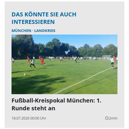
DAS KÖNNTE SIE AUCH
INTERESSIEREN
MÜNCHEN
LANDKREIS
Fußball-Kreispokal München: 1.
Runde steht an
18.07.2026 00:00 Uhr
2min
query_builder