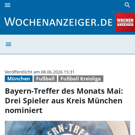
menu
search
Bayern-Treffer des Monats Mai: Drei Spieler aus Kreis Mü
menu
Bayern-Treffer 
Veröffentlicht am 08.06.2026 15:31
München
Fußball
Fußball Kreisliga
Bayern-Treffer des Monats Mai:
Drei Spieler aus Kreis München
nominiert