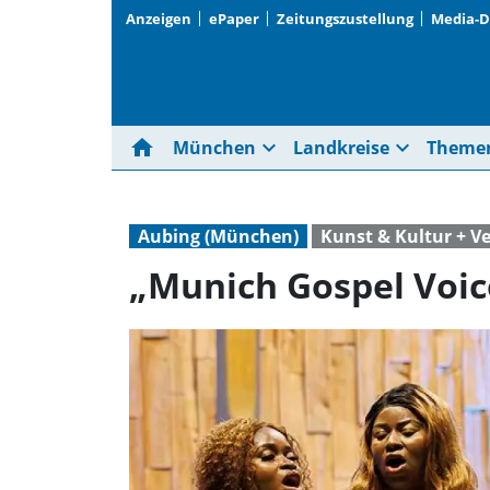
Anzeigen
ePaper
Zeitungszustellung
Media-
home
expand_more
expand_more
München
Landkreise
Theme
Aubing (München)
Kunst & Kultur + V
„Munich Gospel Voice