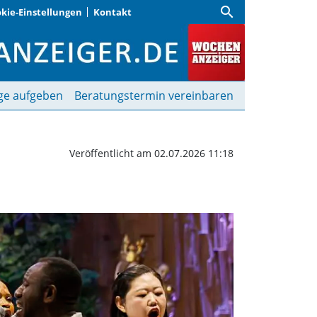
search
kie-Einstellungen
Kontakt
“ singen in St. Quirin 
ge aufgeben
Beratungstermin vereinbaren
Veröffentlicht am 02.07.2026 11:18