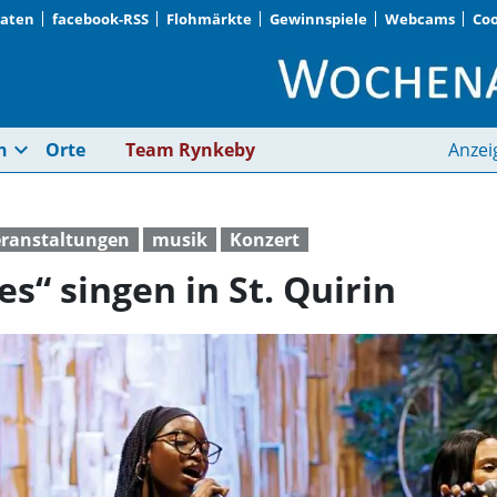
Daten
facebook-RSS
Flohmärkte
Gewinnspiele
Webcams
Coo
„Munich Gospel Voices
expand_more
n
Orte
Team Rynkeby
Anzei
eranstaltungen
musik
Konzert
s“ singen in St. Quirin