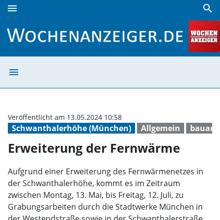
menu
search
Erweiterung der Fernwärme | Wochenanzeiger
menu
Erweiterung de
Veröffentlicht am 13.05.2024 10:58
Schwanthalerhöhe (München)
Allgemein
bauarb
Erweiterung der Fernwärme
Aufgrund einer Erweiterung des Fernwärmenetzes in
der Schwanthalerhöhe, kommt es im Zeitraum
zwischen Montag, 13. Mai, bis Freitag, 12. Juli, zu
Grabungsarbeiten durch die Stadtwerke München in
der Westendstraße sowie in der Schwanthalerstraße.