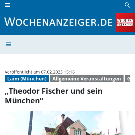
menu
search
„Theodor Fischer und sein München“ | Wochenanzeiger
menu
„Theodor Fische
Veröffentlicht am 07.02.2023 15:16
Laim (München)
Allgemeine Veranstaltungen
Ge
„Theodor Fischer und sein
München“