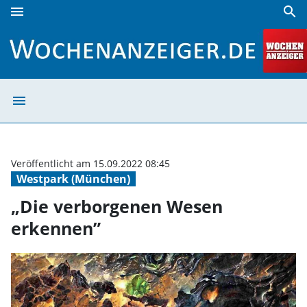
menu
search
„Die verborgenen Wesen erkennen” | Wochenanzeiger
menu
„Die verborgen
Veröffentlicht am 15.09.2022 08:45
Westpark (München)
„Die verborgenen Wesen
erkennen”