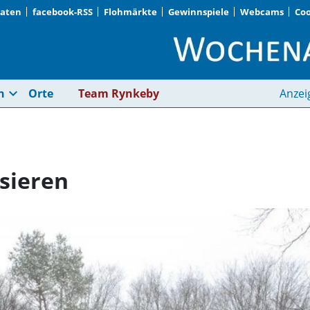
Daten
facebook-RSS
Flohmärkte
Gewinnspiele
Webcams
Coo
Baumbestand stabilis
expand_more
n
Orte
Team Rynkeby
Anzei
sieren