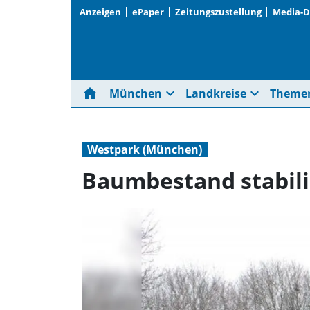
Anzeigen
ePaper
Zeitungszustellung
Media-
home
expand_more
expand_more
München
Landkreise
Theme
Westpark (München)
Baumbestand stabili