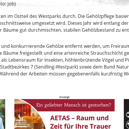
to: job)
ten im Ostteil des Westparks durch. Die Gehölzpflege basie
bschnittsweise umgesetzt wird. Dieses Jahr wird entlang der 
 der Bäume gut durchmischten, stabilen Gehölzbestand zu ent
e und konkurrierende Gehölze entfernt werden, um Freira
de Bäume freigestellt und eine artenreiche Strauchschicht g
als Lebensraum für Insekten, höhlenbrütende Vögel und Pil
 Stadtbezirkes 7 (Sendling-Westpark) sowie dem Bund Natu
 Während der Arbeiten müssen gegebenenfalls kurzfristig W