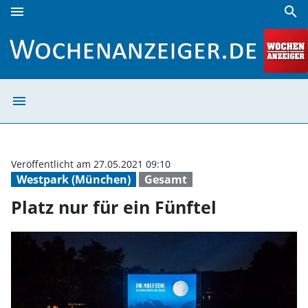
menu
search
Platz nur für ein Fünftel | Wochenanzeiger
menu
Platz nur für ei
Veröffentlicht am 27.05.2021 09:10
Westpark (München)
Gesamt
Platz nur für ein Fünftel