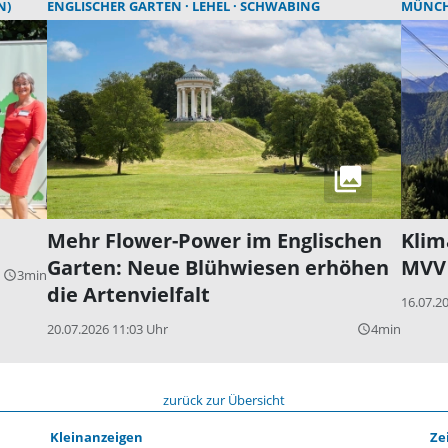
N)
ENGLISCHER GARTEN
LEHEL
SCHWABING
MÜNC
Mehr Flower-Power im Englischen
Klim
Garten: Neue Blühwiesen erhöhen
MVV 
3min
query_builder
die Artenvielfalt
16.07.2
20.07.2026 11:03 Uhr
4min
query_builder
zurück zur Übersicht
Kleinanzeigen
Ze