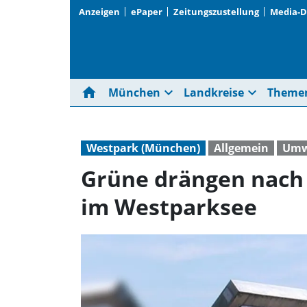
Anzeigen
ePaper
Zeitungszustellung
Media-
home
expand_more
expand_more
München
Landkreise
Theme
Westpark (München)
Allgemein
Umw
Grüne drängen nach 
im Westparksee