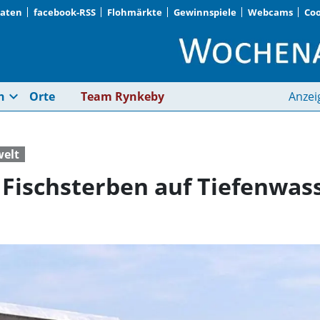
Daten
facebook-RSS
Flohmärkte
Gewinnspiele
Webcams
Coo
Grüne drängen nach 
expand_more
n
Orte
Team Rynkeby
Anzei
elt
Fischsterben auf Tiefenwas