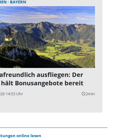
HEN
BAYERN
afreundlich ausfliegen: Der
hält Bonusangebote bereit
026 14:53 Uhr
2min
query_builder
itungen online lesen