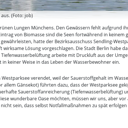
us. (Foto: job)
grünen Lungen Münchens. Den Gewässern fehlt aufgrund ihre
Eintrag von Biomasse sind die Seen fortwährend in keinem
ewährleisten, hatte der Bezirksausschuss Sendling-Westpark
t wirksame Lösung vorgeschlagen. Die Stadt Berlin habe da
e Tiefenwasserbelüftung arbeite mit Druckluft aus der Umg
t in keiner Weise in das Leben der Wasserbewohner ein.
Westparksee verendet, weil der Sauerstoffgehalt im Wasser 
 allem Gänsekot) führten dazu, dass der Westparksee gekippt
auerhafte Sauerstoffanreicherung (Tiefenwasserbelüftung
iese wunderbare Oase möchten, müssen wir uns, aber vor 
 nicht sein, dass selbst Notfallmaßnahmen zu spät erfolge