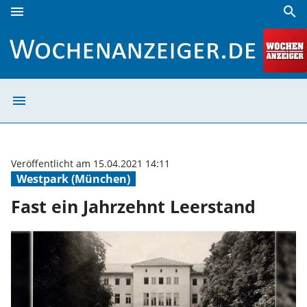
menu
search
Fast ein Jahrzehnt Leerstand | Wochenanzeiger
menu
Fast ein Jahrze
Veröffentlicht am 15.04.2021 14:11
Westpark (München)
Fast ein Jahrzehnt Leerstand