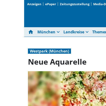
Anzeigen
ePaper
Zeitungszustellung
Media-
home
expand_more
expand_more
München
Landkreise
Theme
Westpark (München)
Neue Aquarelle