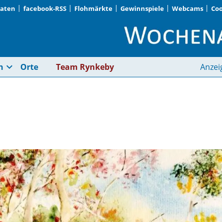
Daten
facebook-RSS
Flohmärkte
Gewinnspiele
Webcams
Coo
Neue Aquarelle | Wo
expand_more
n
Orte
Team Rynkeby
Anzei