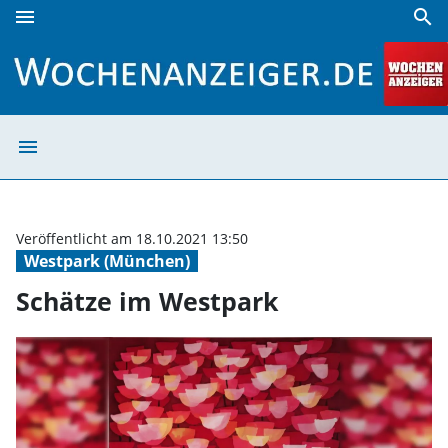
menu
search
Schätze im Westpark | Wochenanzeiger
menu
Schätze im West
Veröffentlicht am 18.10.2021 13:50
Westpark (München)
Schätze im Westpark