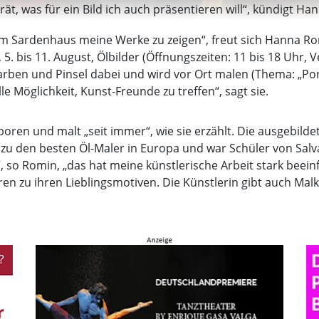
ät, was für ein Bild ich auch präsentieren will“, kündigt Ha
im Sardenhaus meine Werke zu zeigen“, freut sich Hanna Ro
5. bis 11. August, Ölbilder (Öffnungszeiten: 11 bis 18 Uhr, V
arben und Pinsel dabei und wird vor Ort malen (Thema: „Por
le Möglichkeit, Kunst-Freunde zu treffen“, sagt sie.
en und malt „seit immer“, wie sie erzählt. Die ausgebildet
 zu den besten Öl-Maler in Europa und war Schüler von Salv
 so Romin, „das hat meine künstlerische Arbeit stark beein
ören zu ihren Lieblingsmotiven. Die Künstlerin gibt auch Ma