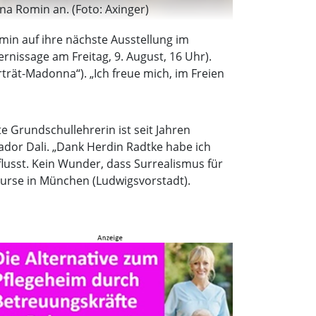
nna Romin an. (Foto: Axinger)
min auf ihre nächste Ausstellung im
ernissage am Freitag, 9. August, 16 Uhr).
trät-Madonna“). „Ich freue mich, im Freien
e Grundschullehrerin ist seit Jahren
ador Dali. „Dank Herdin Radtke habe ich
flusst. Kein Wunder, dass Surrealismus für
lkurse in München (Ludwigsvorstadt).