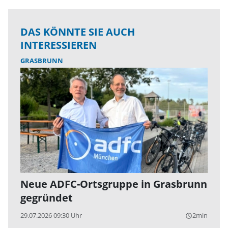
DAS KÖNNTE SIE AUCH
INTERESSIEREN
GRASBRUNN
Neue ADFC-Ortsgruppe in Grasbrunn
gegründet
29.07.2026 09:30 Uhr
2min
query_builder