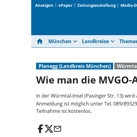
Anzeigen
ePaper
Zeitungszustellung
Media-
home
expand_more
expand_more
München
Landkreise
Theme
Planegg (Landkreis München)
Würmtal
Wie man die MVGO-Ap
In der Würmtal-Insel (Pasinger Str. 13) wir
Anmeldung ist möglich unter Tel. 089/8932
Teilnahme ist kostenlos.
email