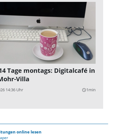
 14 Tage montags: Digitalcafé in
Mohr-Villa
026 14:36 Uhr
1min
query_builder
itungen online lesen
Paper