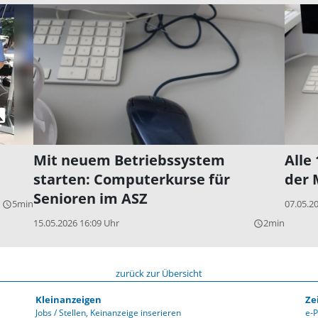
Mit neuem Betriebssystem
Alle
starten: Computerkurse für
der 
Senioren im ASZ
5min
07.05.2
query_builder
15.05.2026 16:09 Uhr
2min
query_builder
zurück zur Übersicht
Kleinanzeigen
Ze
Jobs / Stellen
Keinanzeige inserieren
e-