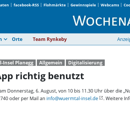
Daten
facebook-RSS
Flohmärkte
Gewinnspiele
Webcams
Coo
Wie man die MVGO-Ap
expand_more
n
Orte
Team Rynkeby
Anzei
-Insel Planegg
Allgemein
Digitalisierung
p richtig benutzt
d am Donnerstag, 6. August, von 10 bis 11.30 Uhr über die 
9740 oder per Mail an
info@wuermtal-insel.de
. Weitere I