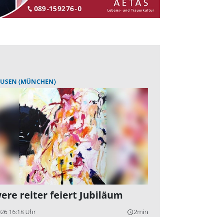
USEN (MÜNCHEN)
ere reiter feiert Jubiläum
026 16:18 Uhr
2min
query_builder