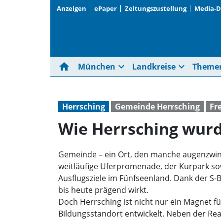
Anzeigen
ePaper
Zeitungszustellung
Media-
home
expand_more
expand_more
München
Landkreise
Theme
Herrsching
Gemeinde Herrsching
Fr
Wie Herrsching wurde
Gemeinde – ein Ort, den manche augenzwin
weitläufige Uferpromenade, der Kurpark so
Ausflugsziele im Fünfseenland. Dank der S‑
bis heute prägend wirkt.
Doch Herrsching ist nicht nur ein Magnet f
Bildungsstandort entwickelt. Neben der Re