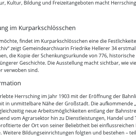
ur, Kultur, Bildung und Freizeitangeboten macht Herrschin
ung im Kurparkschlösschen
 möchte, findet im Kurparkschlösschen eine die Festlichkei
iv“ zeigt Gemeindearchivarin Friedrike Hellerer 34 erstmal
en, die Kopie der Schenkungsurkunde von 776, historische
ngerer Geschichte. Die Ausstellung macht sichtbar, wie vie
r verwoben sind.
ormation
ebte Herrsching im Jahr 1903 mit der Eröffnung der Bahnli
amit in unmittelbare Nähe der Großstadt. Die aufkommende
gleichzeitig neue Arbeitsmöglichkeiten entlang der Bahnst
hmend vom Agrarsektor hin zu Dienstleistungen, Handel und
ofitierte der Ort von seiner Beliebtheit bei einflussreichen
 Weitere Bildungseinrichtungen folgten und bestehen – teil