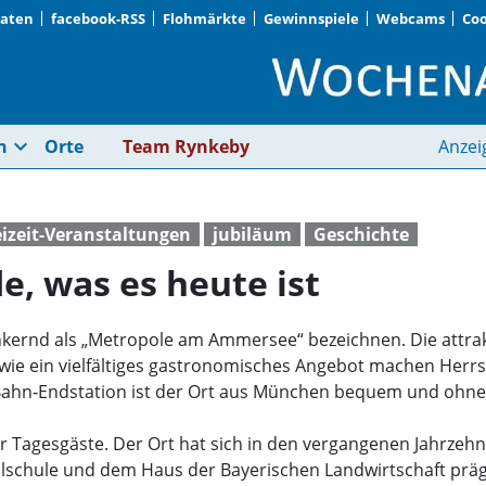
Daten
facebook-RSS
Flohmärkte
Gewinnspiele
Webcams
Coo
Wie Herrsching wurde
expand_more
n
Orte
Team Rynkeby
Anzei
eizeit-Veranstaltungen
jubiläum
Geschichte
, was es heute ist
kernd als „Metropole am Ammersee“ bezeichnen. Die attrak
wie ein vielfältiges gastronomisches Angebot machen Herrs
Bahn‑Endstation ist der Ort aus München bequem und ohne A
ür Tagesgäste. Der Ort hat sich in den vergangenen Jahrze
alschule und dem Haus der Bayerischen Landwirtschaft prä