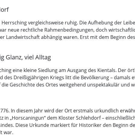
dorf
 Herrsching vergleichsweise ruhig. Die Aufhebung der Leib
r neue rechtliche Rahmenbedingungen, doch wirtschaftlich
r Landwirtschaft abhängig waren. Erst mit dem Beginn des 
 Glanz, viel Alltag
hing eine kleine Siedlung am Ausgang des Kientals. Der ört
d des Dreißigjährigen Kriegs litt die Bevölkerung – damal
 die Geschichte des Ortes weitgehend unspektakulär und w
ilt 776. In diesem Jahr wird der Ort erstmals urkundlich er
tz in „Horscaningun“ dem Kloster Schlehdorf – einschließli
ndes. Diese Urkunde markiert für Historiker den Beginn d
t war.