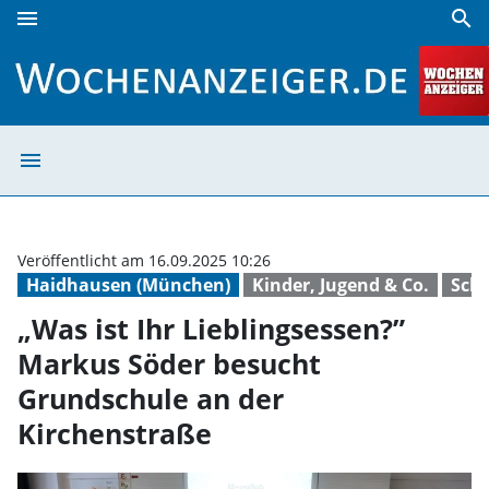
menu
search
„Was ist Ihr Lieblingsessen?” Markus Söder besucht Grund
menu
„Was ist Ihr Li
Veröffentlicht am 16.09.2025 10:26
Haidhausen (München)
Kinder, Jugend & Co.
Sch
„Was ist Ihr Lieblingsessen?”
Markus Söder besucht
Grundschule an der
Kirchenstraße