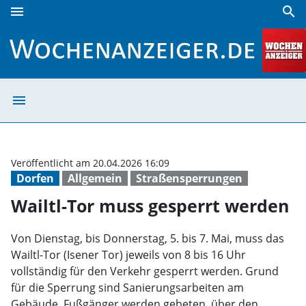
menu
search
Wailtl-Tor muss gesperrt werden | Wochenanzeiger
menu
Wailtl-Tor muss
Veröffentlicht am 20.04.2026 16:09
Dorfen
Allgemein
Straßensperrungen
Wailtl-Tor muss gesperrt werden
Von Dienstag, bis Donnerstag, 5. bis 7. Mai, muss das
Wailtl-Tor (Isener Tor) jeweils von 8 bis 16 Uhr
vollständig für den Verkehr gesperrt werden. Grund
für die Sperrung sind Sanierungsarbeiten am
Gebäude. Fußgänger werden gebeten, über den