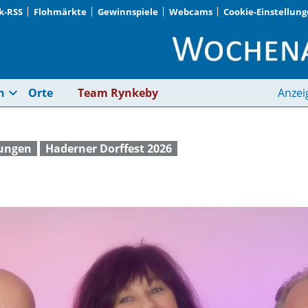
k-RSS
Flohmärkte
Gewinnspiele
Webcams
Cookie-Einstellun
Wahres Erlebnis | W
expand_more
n
Orte
Team Rynkeby
Anzei
tungen
Haderner Dorffest 2026