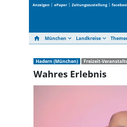
Anzeigen
ePaper
Zeitungszustellung
faceboo
home
expand_more
expand_more
München
Landkreise
Theme
Hadern (München)
Freizeit-Veranstal
Wahres Erlebnis