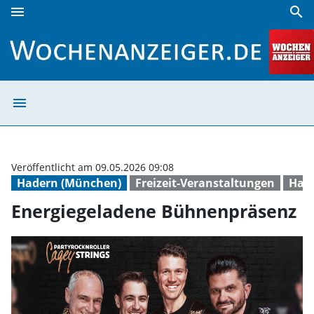
menu
search
Energiegeladene Bühnenpräsenz | Wochenanzeiger
menu
Energiegeladen
Veröffentlicht am 09.05.2026 09:08
Hadern (München)
Freizeit-Veranstaltungen
Hade
Energiegeladene Bühnenpräsenz