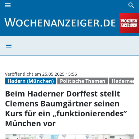
menu
search
Beim Haderner Dorffest stellt Clemens Baumgärtner seinen
menu
Beim Haderner D
Veröffentlicht am 25.05.2025 15:56
Hadern (München)
Politische Themen
Haderner D
Beim Haderner Dorffest stellt
Clemens Baumgärtner seinen
Kurs für ein „funktionierendes”
München vor