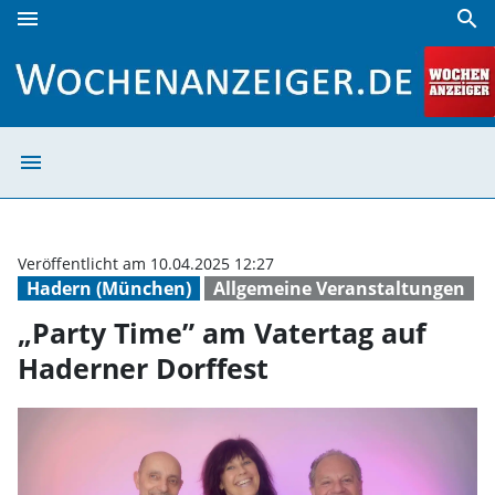
menu
search
„Party Time” am Vatertag auf Haderner Dorffest | Wochena
menu
„Party Time” am
Veröffentlicht am 10.04.2025 12:27
Hadern (München)
Allgemeine Veranstaltungen
„Party Time” am Vatertag auf
Haderner Dorffest