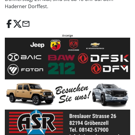
Haderner Dorffest.
email