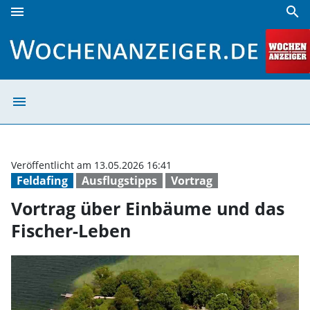
menu
search
Vortrag über Einbäume und das Fischer-Leben | Wochenan
menu
Vortrag über Ei
Veröffentlicht am 13.05.2026 16:41
Feldafing
Ausflugstipps
Vortrag
Vortrag über Einbäume und das
Fischer-Leben