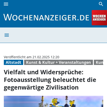
menu
search
Vielfalt und Widersprüche: Fotoausstellung beleuchtet die 
menu
Vielfalt und Wid
Veröffentlicht am 21.02.2025 12:20
Altstadt
Kunst & Kultur + Veranstaltungen
Kuns
Vielfalt und Widersprüche:
Fotoausstellung beleuchtet die
gegenwärtige Zivilisation