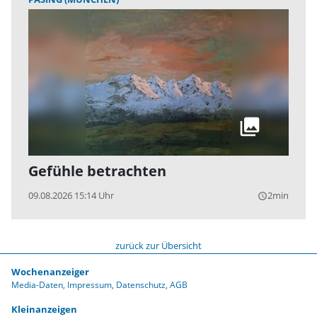
Gefühle betrachten
09.08.2026 15:14 Uhr
2min
query_builder
zurück zur Übersicht
Wochenanzeiger
Media-Daten
Impressum
Datenschutz
AGB
Kleinanzeigen