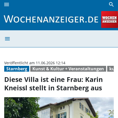
menu
search
Diese Villa ist eine Frau: Karin Kneissl stellt in Starnberg 
menu
Diese Villa ist e
Veröffentlicht am 11.06.2026 12:14
Starnberg
Kunst & Kultur + Veranstaltungen
kul
Diese Villa ist eine Frau: Karin
Kneissl stellt in Starnberg aus