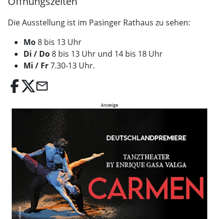
Öffnungszeiten
Die Ausstellung ist im Pasinger Rathaus zu sehen:
Mo
8 bis 13 Uhr
Di / Do
8 bis 13 Uhr und 14 bis 18 Uhr
Mi / Fr
7.30-13 Uhr.
email