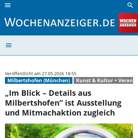
menu
search
„Im Blick – Details aus Milbertshofen” ist Ausstellung und
menu
„Im Blick – Deta
Veröffentlicht am 27.05.2026 18:55
Milbertshofen (München)
Kunst & Kultur + Verans
„Im Blick – Details aus
Milbertshofen” ist Ausstellung
und Mitmachaktion zugleich