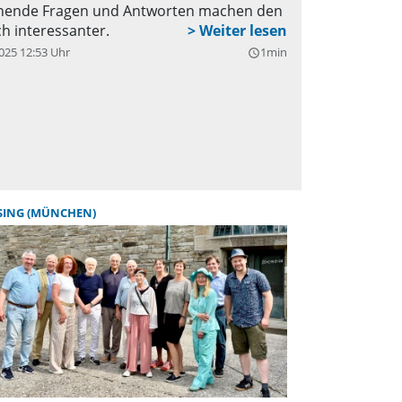
nende Fragen und Antworten machen den
h interessanter.
025 12:53 Uhr
1min
query_builder
SING (MÜNCHEN)