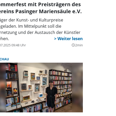
ommerfest mit Preisträgern des
reins Pasinger Mariensäule e.V.
äger der Kunst- und Kulturpreise
ngeladen. Im Mittelpunkt soll die
rnetzung und der Austausch der Künstler
ehen.
07.2025 09:48 Uhr
2min
query_builder
CHAU