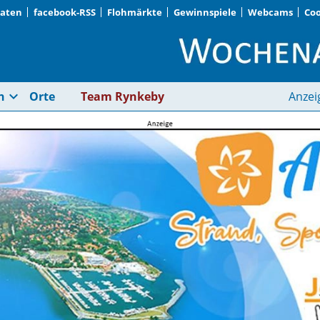
Daten
facebook-RSS
Flohmärkte
Gewinnspiele
Webcams
Coo
Kunst | Wochenanzei
expand_more
n
Orte
Team Rynkeby
Anzei