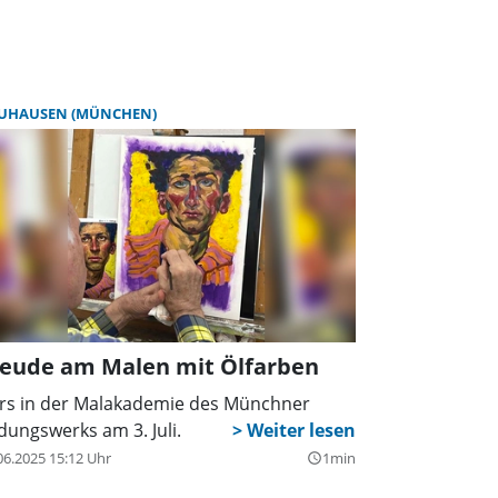
UHAUSEN (MÜNCHEN)
reude am Malen mit Ölfarben
rs in der Malakademie des Münchner
ldungswerks am 3. Juli.
06.2025 15:12 Uhr
1min
query_builder