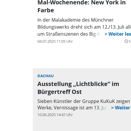
Mal-Wochenende: New York in
Farbe
In der Malakademie des Münchner
Bildungswerks dreht sich am 12./13. Juli al
um Straßenszenen des Big Apple.
04.07.2025 11:05 Uhr
1
query_builder
DACHAU
Ausstellung „Lichtblicke” im
Bürgertreff Ost
Sieben Künstler der Gruppe KuKuK zeigen 
Werke, Vernissage ist am 13. Juni.
10.06.2025 14:47 Uhr
q