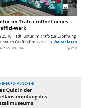
ltur im Trafo eröffnet neues
affiti-Werk
 25. Juli lädt Kultur im Trafo zur Eröffnung
s neuen Graffiti-Projekts im Graten ein.
07.2025 08:43 Uhr
3min
query_builder
HENBURG (MÜNCHEN)
s Quiz in der
zellansammlung des
stallmuseums