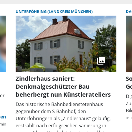
UNTERFÖHRING (LANDKREIS MÜNCHEN)
DA
Zindlerhaus saniert:
So
Denkmalgeschützter Bau
G
beherbergt nun Künstlerateliers
rer
Di
Zu
Das historische Bahnbedienstetenhaus
Bi
gegenüber dem S-Bahnhof, den
Unterföhringern als „Zindlerhaus” geläufig,
01.
min
erstrahlt nach erfolgreicher Sanierung in