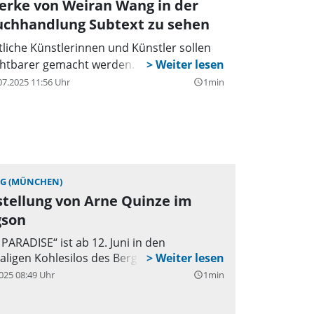
erke von Weiran Wang in der
uchhandlung Subtext zu sehen
tliche Künstlerinnen und Künstler sollen
chtbarer gemacht werden.
07.2025 11:56 Uhr
1min
query_builder
G (MÜNCHEN)
tellung von Arne Quinze im
gson
PARADISE“ ist ab 12. Juni in den
ligen Kohlesilos des Bergson zu sehen.
025 08:49 Uhr
1min
query_builder