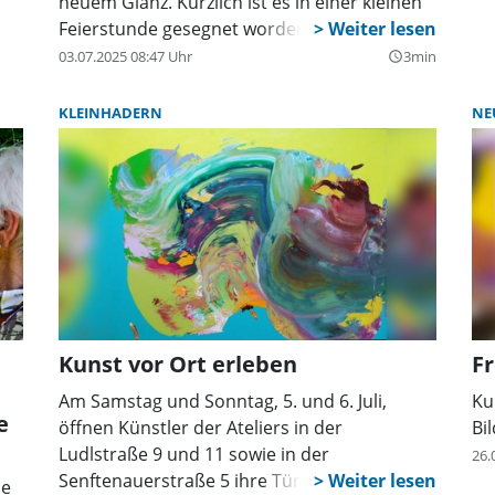
neuem Glanz. Kürzlich ist es in einer kleinen
Feierstunde gesegnet worden.
03.07.2025 08:47 Uhr
3min
query_builder
KLEINHADERN
NE
Kunst vor Ort erleben
F
Am Samstag und Sonntag, 5. und 6. Juli,
Ku
e
öffnen Künstler der Ateliers in der
Bi
Ludlstraße 9 und 11 sowie in der
26.
Senftenauerstraße 5 ihre Türen
ne