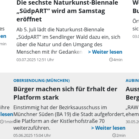
Die sechste Naturkunst-Biennale
W
„SüdpART” wird am Samstag
B
eröffnet
Ör
les
si
Ab 5. Juli lädt die Naturkunst-Biennale
„SüdpART” im Sendlinger Wald dazu ein, sich
03.
min
über die Natur und den Umgang des
Menschen mit ihr Gedanken zu machen.
03.07.2025 12:51 Uhr
4min
query_builder
OBERSENDLING (MÜNCHEN)
AUBIN
Bürger machen sich für Erhalt der
Auss
Platform stark
Ber
ihre
Einstimmig hat der Bezirksausschuss im
„RAW 
Münchner Süden (BA 19) die Stadt aufgefordert,
ehema
die Platform an der Kistlerhofstraße 70
1min
30.05.2
uery_builder
weiterzuführen.
05.06.2025 15:04 Uhr
2min
query_builder