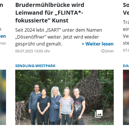
in
Brudermühlbrücke wird
S
Leinwand für „FLINTA*-
Ve
fokussierte” Kunst
Tr
n
ei
Seit 2024 lebt „ISART” unter dem Namen
Ve
„Dösenöffner” weiter. Jetzt wird wieder
st
min
gesprüht und gemalt.
07.
09.07.2025 13:05 Uhr
2min
query_builder
SENDLING-WESTPARK
DA