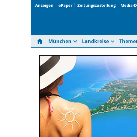
Anzeigen
ePaper
Zeitungszustellung
Media-
home
expand_more
expand_more
München
Landkreise
Theme