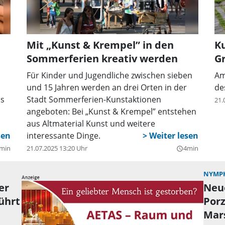
Mit „Kunst & Krempel” in den
Ku
Sommerferien kreativ werden
Gr
Für Kinder und Jugendliche zwischen sieben
Am
und 15 Jahren werden an drei Orten in der
de
as
Stadt Sommerferien-Kunstaktionen
21.
angeboten: Bei „Kunst & Krempel” entstehen
aus Altmaterial Kunst und weitere
interessante Dinge.
min
21.07.2025 13:20 Uhr
4min
query_builder
NYMP
er
Neue
ührt
Por
Mar