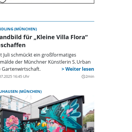
NDLING (MÜNCHEN)
ndbild für „Kleine Villa Flora”
eschaffen
it Juli schmückt ein großformatiges
mälde der Münchner Künstlerin S. Urban
e Gartenwirtschaft.
07.2025 16:45 Uhr
2min
query_builder
UHAUSEN (MÜNCHEN)