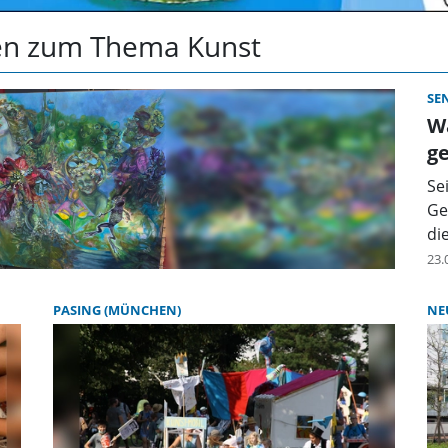
ten zum Thema Kunst
SE
Wa
g
Se
Ge
di
23.
PASING (MÜNCHEN)
NE