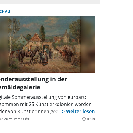
CHAU
nderausstellung in der
emäldegalerie
gitale Sommerausstellung von euroart:
sammen mit 25 Künstlerkolonien werden
lder von Künstlerinnen gezeigt.
07.2025 15:57 Uhr
1min
query_builder