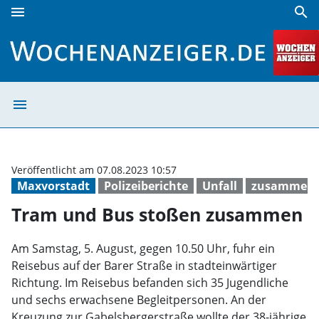
menu
search
Tram und Bus stoßen zusammen | Wochenanzeiger
menu
Tram und Bus s
Veröffentlicht am 07.08.2023 10:57
Maxvorstadt
Polizeiberichte
Unfall
zusammens
Tram und Bus stoßen zusammen
Am Samstag, 5. August, gegen 10.50 Uhr, fuhr ein
Reisebus auf der Barer Straße in stadteinwärtiger
Richtung. Im Reisebus befanden sich 35 Jugendliche
und sechs erwachsene Begleitpersonen. An der
Kreuzung zur Gabelsbergerstraße wollte der 38-jährige