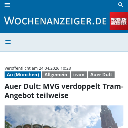
menu
search
Auer Dult: MVG verdoppelt Tram-Angebot teilweise | Woch
menu
Auer Dult: MVG 
Veröffentlicht am 24.04.2026 10:28
Au (München)
Allgemein
tram
Auer Dult
Auer Dult: MVG verdoppelt Tram-
Angebot teilweise