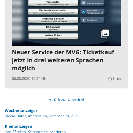
Neuer Service der MVG: Ticketkauf
jetzt in drei weiteren Sprachen
möglich
06.08.2026 15:24 Uhr
1min
query_builder
zurück zur Übersicht
Wochenanzeiger
Media-Daten
Impressum
Datenschutz
AGB
Kleinanzeigen
Jobs / Stellen
Keinanzeige inserieren