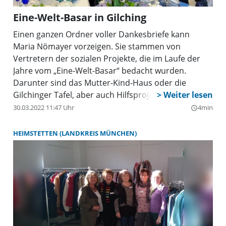
erhalten. Informationen zur CariCorner gibt es unter
Tel. 0881/909590-0 und unter www.caritas-wm-
Eine-Welt-Basar in Gilching
sog.de.
Einen ganzen Ordner voller Dankesbriefe kann
Maria Nömayer vorzeigen. Sie stammen von
Vertretern der sozialen Projekte, die im Laufe der
Jahre vom „Eine-Welt-Basar“ bedacht wurden.
Darunter sind das Mutter-Kind-Haus oder die
Gilchinger Tafel, aber auch Hilfsprojekte im globalen
Süden, die Frauen unterstützen. Nach einigen
30.03.2022 11:47 Uhr
4min
query_builder
Umzügen befindet sich seit etwa zehn Jahren das
soziale Second-Hand-Geschäft, dessen Träger die
HEIMSTETTEN (LANDKREIS MÜNCHEN)
AWO (Arbeiterwohlfahrt) ist, in der Pollinger Straße
19. Durchschnittlich 80 Kundinnen und Kunden
kämen täglich, so Nömayer. Das sei auch notwendig,
denn der Laden wird als Gewerbetrieb gesehen und
zahlt Steuern und Miete.