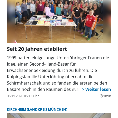
Seit 20 Jahren etabliert
1999 hatten einige junge Unterföhringer Frauen die
Idee, einen Second-Hand-Basar für
Erwachsenenbekleidung durch zu führen. Die
Kolpingsfamilie Unterföhring übernahm die
Schirmherrschaft und so fanden die ersten beiden
Basare noch in den Räumen des evangelischen
Gemeindezentrums, dann weitere Basare in der
06.11.2020 05:12 Uhr
1min
query_builder
ehemaligen Gemeindehalle und seit 2004 im
katholischen Pfarrzentrum statt. Inzwischen ist der
KIRCHHEIM (LANDKREIS MÜNCHEN)
Basar der Kolpingsfamilie weit über die Grenzen