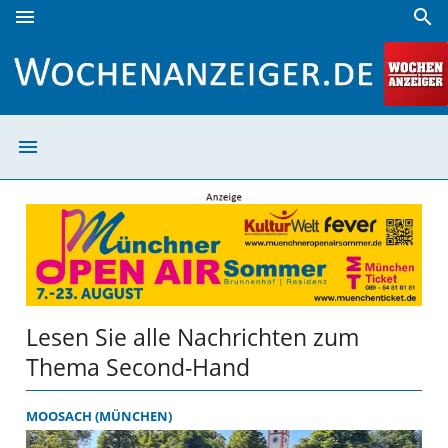
menu
search
Second-Hand | Wochenanzeiger
menu
Second-Hand | 
Lesen Sie alle Nachrichten zum
Thema Second-Hand
MOOSACH (MÜNCHEN)