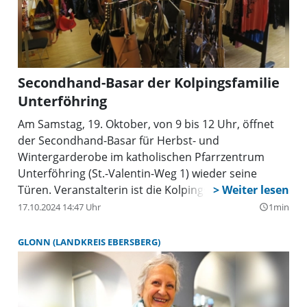
Secondhand-Basar der Kolpingsfamilie
Unterföhring
Am Samstag, 19. Oktober, von 9 bis 12 Uhr, öffnet
der Secondhand-Basar für Herbst- und
Wintergarderobe im katholischen Pfarrzentrum
Unterföhring (St.-Valentin-Weg 1) wieder seine
Türen. Veranstalterin ist die Kolpingsfamilie
Unterföhring.
17.10.2024 14:47 Uhr
1min
query_builder
GLONN (LANDKREIS EBERSBERG)