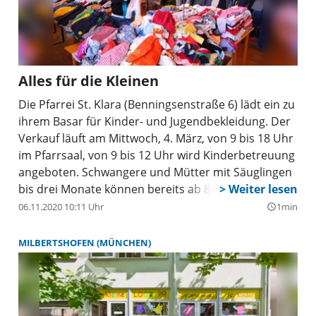
Alles für die Kleinen
Die Pfarrei St. Klara (Benningsenstraße 6) lädt ein zu
ihrem Basar für Kinder- und Jugendbekleidung. Der
Verkauf läuft am Mittwoch, 4. März, von 9 bis 18 Uhr
im Pfarrsaal, von 9 bis 12 Uhr wird Kinderbetreuung
angeboten. Schwangere und Mütter mit Säuglingen
bis drei Monate können bereits ab 8.30 Uhr
einkaufen.
06.11.2020 10:11 Uhr
1min
query_builder
MILBERTSHOFEN (MÜNCHEN)