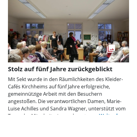
Unterföhring bekannt und beliebt.
Stolz auf fünf Jahre zurückgeblickt
Mit Sekt wurde in den Räumlichkeiten des Kleider-
Cafés Kirchheims auf fünf Jahre erfolgreiche,
gemeinnützige Arbeit mit den Besuchern
angestoßen. Die verantwortlichen Damen, Marie-
Luise Achilles und Sandra Wagner, unterstützt vom
Team der Mitarbeiterinnen, konnten stolz auf ihre
Arbeit zurückblicken.
06.11.2020 04:32 Uhr
2min
query_builder