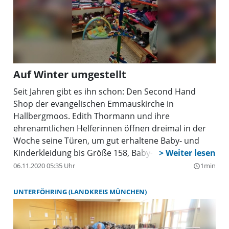
Auf Winter umgestellt
Seit Jahren gibt es ihn schon: Den Second Hand
Shop der evangelischen Emmauskirche in
Hallbergmoos. Edith Thormann und ihre
ehrenamtlichen Helferinnen öffnen dreimal in der
Woche seine Türen, um gut erhaltene Baby- und
Kinderkleidung bis Größe 158, Baby- und
Kinderschuhe, Spielzeug, Kinderspiele und
06.11.2020 05:35 Uhr
1min
query_builder
Kinderbücher, sowie viele weitere Artikel rund um
Baby und Kind zu günstigen Preisen anzubieten.
UNTERFÖHRING (LANDKREIS MÜNCHEN)