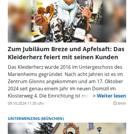
Zum Jubiläum Breze und Apfelsaft: Das
Kleiderherz feiert mit seinen Kunden
Das Kleiderherz wurde 2016 im Untergeschoss des
Marienheims gegründet. Nach acht Jahren ist es im
Zentrum Glonns angekommen und am 17. Oktober
2024 seit genau einem Jahr im neuen Domizil im
Klosterweg 4. Die Einrichtung ist mehr als ein
Second Hand Laden: Sie ist sozialer Treffpunkt, ein
09.10.2024 11:35 Uhr
3min
query_builder
nachhaltiges Projekt und kann eine beeindruckende
Bilanz an eingesparten Ressourcen und
UNTERMENZING (MÜNCHEN)
ehrenamtlich erbrachter Arbeit vorweisen. Annegret
Biehn und ihr Mann haben das Projekt initiiert und