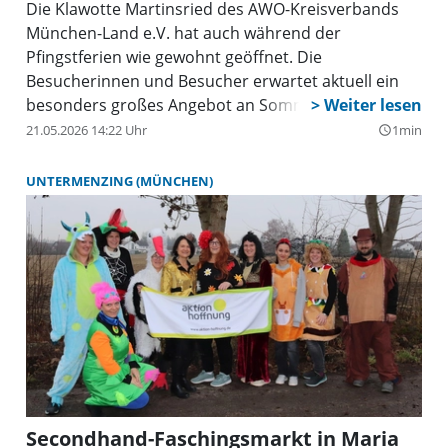
Die Klawotte Martinsried des AWO-Kreisverbands
München-Land e.V. hat auch während der
Pfingstferien wie gewohnt geöffnet. Die
Besucherinnen und Besucher erwartet aktuell ein
besonders großes Angebot an Sommerkleidung.
21.05.2026 14:22 Uhr
1min
query_builder
UNTERMENZING (MÜNCHEN)
Secondhand-Faschingsmarkt in Maria