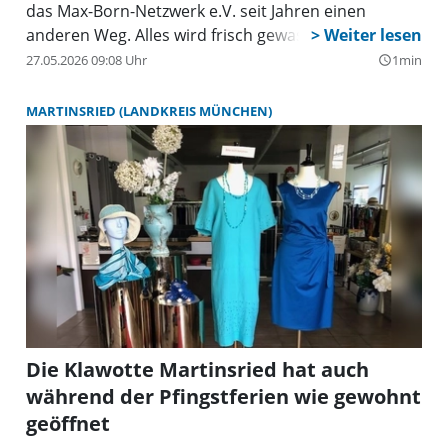
das Max-Born-Netzwerk e.V. seit Jahren einen
anderen Weg. Alles wird frisch gewaschen und
ordentlich zusammengelegt, um dann an den
27.05.2026 09:08 Uhr
1min
query_builder
Secondhandladen des Sozialdienstes Germering e.V.
„schick & schee” gespendet zu werden. Erst kürzlich
MARTINSRIED (LANDKREIS MÜNCHEN)
brachten die Vorstandsmitglieder des Netzwerks,
Dominik Diekemper und Christian Ganslmeier, eine
beachtliche Anzahl von Kisten in der Otto-Wagner-
Straße 20 vorbei, über die sich Michael Wagner,
Geschäftsführer des „schick & schee” und
Sozialdienst-Vorstand, sehr freute.
Die Klawotte Martinsried hat auch
während der Pfingstferien wie gewohnt
geöffnet