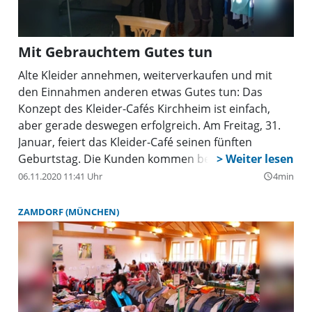
Mit Gebrauchtem Gutes tun
Alte Kleider annehmen, weiterverkaufen und mit
den Einnahmen anderen etwas Gutes tun: Das
Konzept des Kleider-Cafés Kirchheim ist einfach,
aber gerade deswegen erfolgreich. Am Freitag, 31.
Januar, feiert das Kleider-Café seinen fünften
Geburtstag. Die Kunden kommen bei weitem nicht
nur aus Kirchheim und Heimstetten.
06.11.2020 11:41 Uhr
4min
query_builder
ZAMDORF (MÜNCHEN)