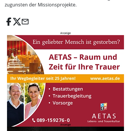
zugunsten der Missionsprojekte.
email