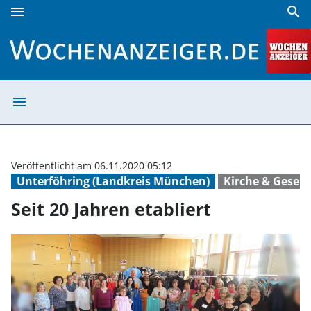
menu
search
Seit 20 Jahren etabliert | Wochenanzeiger
menu
Seit 20 Jahren e
Veröffentlicht am 06.11.2020 05:12
Unterföhring (Landkreis München)
Kirche & Gesell
Seit 20 Jahren etabliert