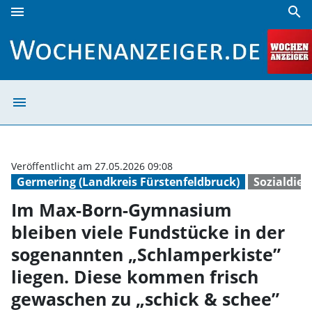
menu
search
Im Max-Born-Gymnasium bleiben viele Fundstücke in der s
menu
Im Max-Born-Gym
Veröffentlicht am 27.05.2026 09:08
Germering (Landkreis Fürstenfeldbruck)
Sozialdien
Im Max-Born-Gymnasium
bleiben viele Fundstücke in der
sogenannten „Schlamperkiste”
liegen. Diese kommen frisch
gewaschen zu „schick & schee”