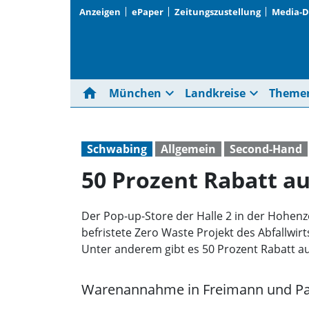
Anzeigen
ePaper
Zeitungszustellung
Media-
home
expand_more
expand_more
München
Landkreise
Theme
Schwabing
Allgemein
Second-Hand
50 Prozent Rabatt auf
Der Pop-up-Store der Halle 2 in der Hohenzo
befristete Zero Waste Projekt des Abfallwi
Unter anderem gibt es 50 Prozent Rabatt a
Warenannahme in Freimann und Pa