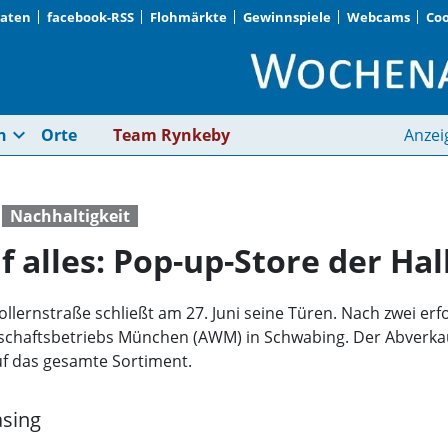
Daten
facebook-RSS
Flohmärkte
Gewinnspiele
Webcams
Coo
50 Prozent Rabatt auf
expand_more
n
Orte
Team Rynkeby
Anzei
Nachhaltigkeit
 alles: Pop-up-Store der Hal
llernstraße schließt am 27. Juni seine Türen. Nach zwei erfo
rtschaftsbetriebs München (AWM) in Schwabing. Der Abverkauf
uf das gesamte Sortiment.
sing