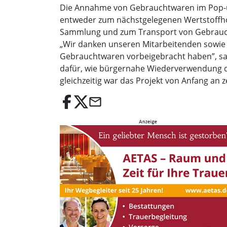
Die Annahme von Gebrauchtwaren im Pop-up-S
entweder zum nächstgelegenen Wertstoffhof 
Sammlung und zum Transport von Gebrauc
„Wir danken unseren Mitarbeitenden sowie 
Gebrauchtwaren vorbeigebracht haben”, sag
dafür, wie bürgernahe Wiederverwendung di
gleichzeitig war das Projekt von Anfang an ze
email